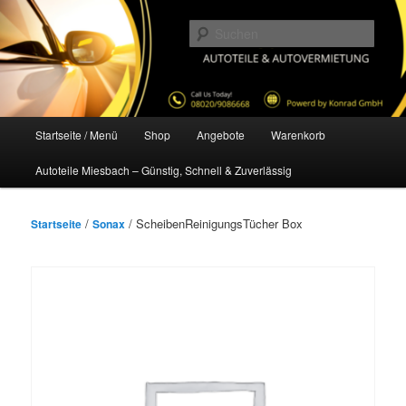
Zum
primären
Such
Inhalt
springen
Autoteile-Vogel
Hauptmenü
Startseite / Menü
Shop
Angebote
Warenkorb
Autoteile Miesbach – Günstig, Schnell & Zuverlässig
/
/ ScheibenReinigungsTücher Box
Startseite
Sonax