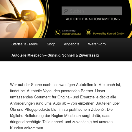
Zum
primären
Such
Inhalt
springen
Autoteile-Vogel
Hauptmenü
Startseite / Menü
Shop
Angebote
Warenkorb
Autoteile Miesbach – Günstig, Schnell & Zuverlässig
Wer auf der Suche nach hochwertigen Autoteilen in Miesbach ist,
findet bei Autoteile Vogel den passenden Partner. Unser
umfassendes Sortiment für Original- und Ersatzteile deckt alle
Anforderungen rund ums Auto ab – von einzelnen Bauteilen über
Öle und Pflegeprodukte bis hin zu praktischem Zubehör. Die
tägliche Belieferung der Region Miesbach sorgt dafür, dass
dringend benötigte Teile schnell und zuverlässig bei unseren
Kunden ankommen.