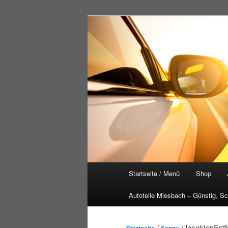
Zum
primären
Inhalt
Autoteile-Vog
springen
Hauptmenü
Startseite / Menü
Shop
Autoteile Miesbach – Günstig, Sc
/
/ InsektenEnt