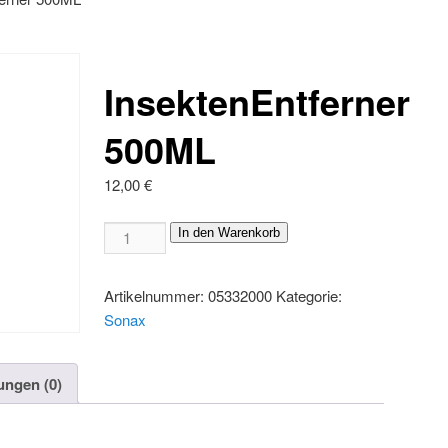
InsektenEntferner
500ML
12,00
€
InsektenEntferner
In den Warenkorb
500ML
Menge
Artikelnummer:
05332000
Kategorie:
Sonax
ungen (0)