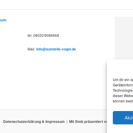
ssum
tel. 08020/9086668
Mail.
info@autoteile-vogel.de
Um dir ein o
Geräteinfor
Technologien
dieser Websi
können best
Akz
Datenschutzerklärung & Impressum
Mit Stolz präsentiert von WordPress