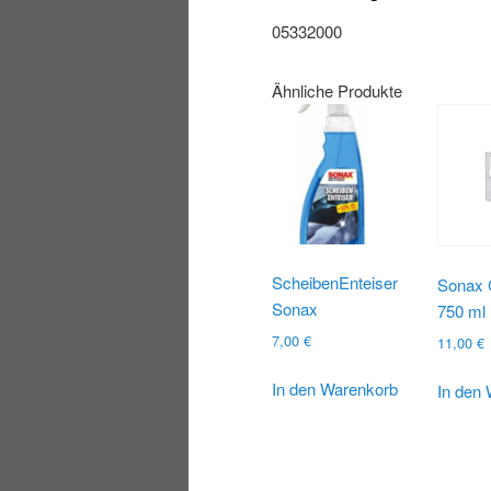
05332000
Ähnliche Produkte
ScheibenEnteiser
Sonax 
Sonax
750 ml
7,00
€
11,00
€
In den Warenkorb
In den